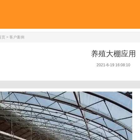
首页
>
客户案例
养殖大棚应用
2021-6-19 16:08:10