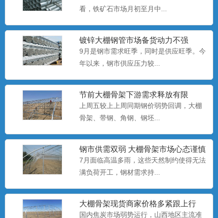
看，铁矿石市场月初至月中...
养殖大棚安装
养殖大棚也称暖棚养殖，是指在寒冷的季
镀锌大棚钢管​市场备货动力不强
节给开放式或半开放式畜禽...
9月是钢市需求旺季，同时是供应旺季。今
年以来，钢市供应压力较...
养殖大棚厂家
节前大棚骨架下游需求释放有限
养殖大棚也称暖棚养殖，是指在寒冷的季
上周五较上上周同期钢价弱势回调，大棚
节给开放式或半开放式畜禽...
骨架、​带钢、角钢、钢坯...
钢市供需双弱 大棚骨架市场心态谨慎
养殖大棚
偏悲观
7月面临高温多雨，这些天然制约使得无法
养殖大棚也称暖棚养殖，是指在寒冷的季
满负荷开工，钢材需求持...
节给开放式或半开放式畜禽...
大棚骨架​现货商家价格多紧跟上行
国内焦炭市场弱势运行，山西地区主流准
大棚配件厂