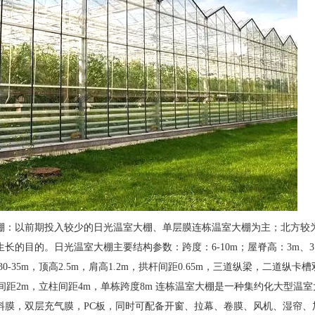
1
棚：以前期投入较少的日光温室大棚、单层膜连栋温室大棚为主；北方较
生长的目的。日光温室大棚主要结构参数：跨度：6-10m；屋脊高：3m、
30-35m，顶高2.5m，肩高1.2m，拱杆间距0.65m，三道纵梁，二道纵
拱杆间距2m，立柱间距4m，单栋跨度8m 连栋温室大棚是一种集约化大型
料膜，双层充气膜，PC板，同时可配备开窗、拉幕、卷膜、风机、湿帘