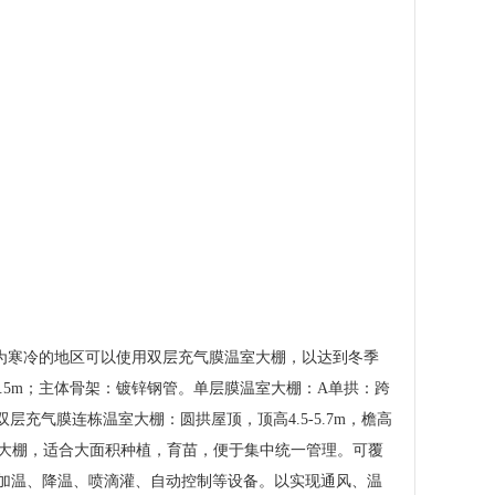
为寒冷的地区可以使用双层充气膜温室大棚，以达到冬季
3.5m；主体骨架：镀锌钢管。单层膜温室大棚：A单拱：跨
卡槽双层充气膜连栋温室大棚：圆拱屋顶，顶高4.5-5.7m，檐高
温室大棚，适合大面积种植，育苗，便于集中统一管理。可覆
、加温、降温、喷滴灌、自动控制等设备。以实现通风、温