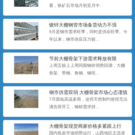
养殖大棚安装
看，铁矿石市场月初至月中...
养殖大棚也称暖棚养殖，是指在寒冷的季
节给开放式或半开放式畜禽...
镀锌大棚钢管​市场备货动力不强
9月是钢市需求旺季，同时是供应旺季。今
年以来，钢市供应压力较...
养殖大棚厂家
养殖大棚也称暖棚养殖，是指在寒冷的季
节给开放式或半开放式畜禽...
节前大棚骨架下游需求释放有限
上周五较上上周同期钢价弱势回调，大棚
骨架、​带钢、角钢、钢坯...
养殖大棚
养殖大棚也称暖棚养殖，是指在寒冷的季
钢市供需双弱 大棚骨架市场心态谨慎
节给开放式或半开放式畜禽...
偏悲观
7月面临高温多雨，这些天然制约使得无法
满负荷开工，钢材需求持...
大棚配件厂
大棚骨架​现货商家价格多紧跟上行
大棚配件主要有栽种槽、供水系统、温控
国内焦炭市场弱势运行，山西地区主流准
系统、辅助照明系统和温度...