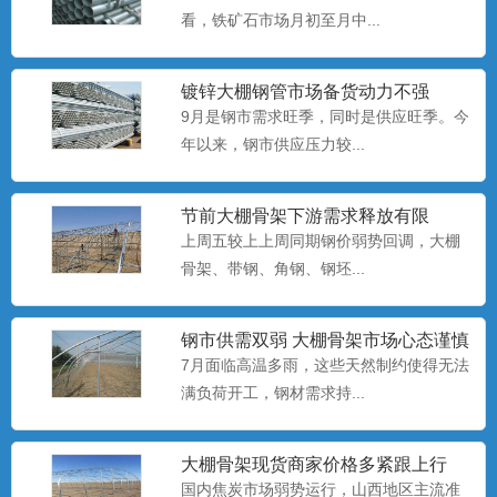
看，铁矿石市场月初至月中...
养殖大棚安装
养殖大棚也称暖棚养殖，是指在寒冷的季
节给开放式或半开放式畜禽...
镀锌大棚钢管​市场备货动力不强
9月是钢市需求旺季，同时是供应旺季。今
年以来，钢市供应压力较...
养殖大棚厂家
养殖大棚也称暖棚养殖，是指在寒冷的季
节前大棚骨架下游需求释放有限
节给开放式或半开放式畜禽...
上周五较上上周同期钢价弱势回调，大棚
骨架、​带钢、角钢、钢坯...
养殖大棚
养殖大棚也称暖棚养殖，是指在寒冷的季
钢市供需双弱 大棚骨架市场心态谨慎
偏悲观
7月面临高温多雨，这些天然制约使得无法
节给开放式或半开放式畜禽...
满负荷开工，钢材需求持...
大棚配件厂
大棚骨架​现货商家价格多紧跟上行
大棚配件主要有栽种槽、供水系统、温控
国内焦炭市场弱势运行，山西地区主流准