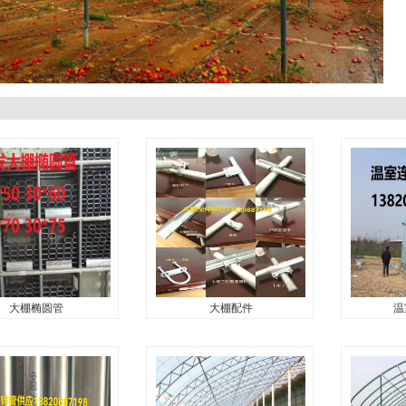
大棚椭圆管
大棚配件
温
大棚椭圆管
大棚配件
温
格有：
津晨金龙钢管有限公司是一家
津晨金龙钢
22mm,25mm,30mm,32mm,42mm,
集生产、销售、科技开发为一
集生产、销
0mm-2.0mm,长度：4
体的大型企业，专注于现代化
体的大型企