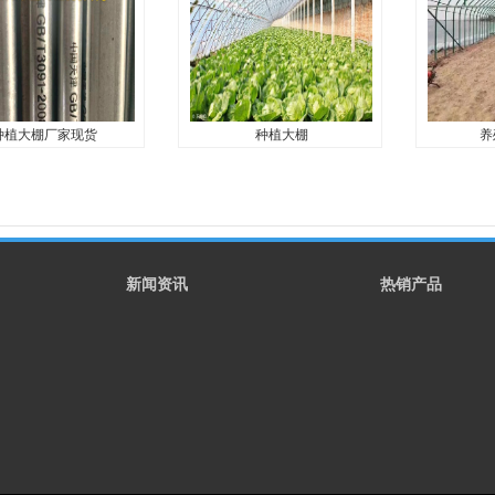
米，镀锌方管规格：
农业装备设施，大棚管，连栋
农业装备设
mm，40*60mm，40...
温室，种植大棚管，农业大棚
温室，种植
管，椭圆大棚管，天津大棚管
管，椭圆大
厂家，...
厂家，...
种植大棚厂家现货
种植大棚
养
植大棚厂家现货
种植大棚
养
植是一种种植技术，该
大棚种植是一种种植技术，该
养殖大棚也
一种科学的种植方
技术是一种科学的种植方
在寒冷的季
式。...
放式畜禽圈
薄膜，充分
新闻资讯
热销产品
自身所散发
温度，减少
持需要，提高