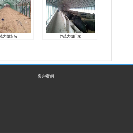
施，大棚管，连栋
农业装备设施，大棚管，连栋
大棚管，农业大棚
温室，种植大棚管，农业大棚
棚管，天津大棚管
管，椭圆大棚管，天津大棚管
厂家，...
殖大棚安装
养殖大棚厂家
殖大棚安装
养殖大棚厂家
称暖棚养殖，是指
养殖大棚也称暖棚养殖，是指
节给开放式或半开
在寒冷的季节给开放式或半开
舍上扣盖一层塑料
放式畜禽圈舍上扣盖一层塑料
利用太阳能和畜禽
薄膜，充分利用太阳能和畜禽
客户案例
的热量，提高舍内
自身所散发的热量，提高舍内
热能损耗，降低维
温度，减少热能损耗，降低维
畜...
持需要，提高畜...