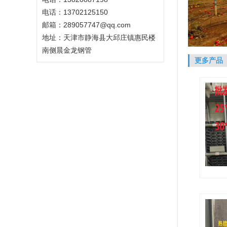
电话：13702125150
邮箱：289057747@qq.com
地址：天津市静海县大邱庄镇惠民楼
南侧晨金龙钢管
更多产品
产品规
20mm,
壁厚：1.