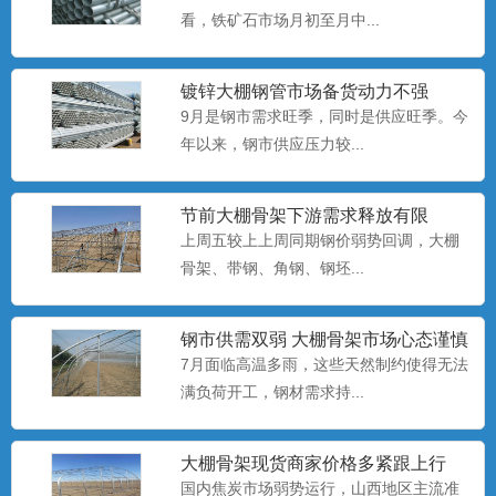
养殖大棚安装
看，铁矿石市场月初至月中...
养殖大棚也称暖棚养殖，是指在寒冷的季
节给开放式或半开放式畜禽...
镀锌大棚钢管​市场备货动力不强
9月是钢市需求旺季，同时是供应旺季。今
年以来，钢市供应压力较...
养殖大棚厂家
养殖大棚也称暖棚养殖，是指在寒冷的季
节给开放式或半开放式畜禽...
节前大棚骨架下游需求释放有限
上周五较上上周同期钢价弱势回调，大棚
骨架、​带钢、角钢、钢坯...
养殖大棚
养殖大棚也称暖棚养殖，是指在寒冷的季
钢市供需双弱 大棚骨架市场心态谨慎
节给开放式或半开放式畜禽...
偏悲观
7月面临高温多雨，这些天然制约使得无法
满负荷开工，钢材需求持...
大棚配件厂
大棚骨架​现货商家价格多紧跟上行
大棚配件主要有栽种槽、供水系统、温控
国内焦炭市场弱势运行，山西地区主流准