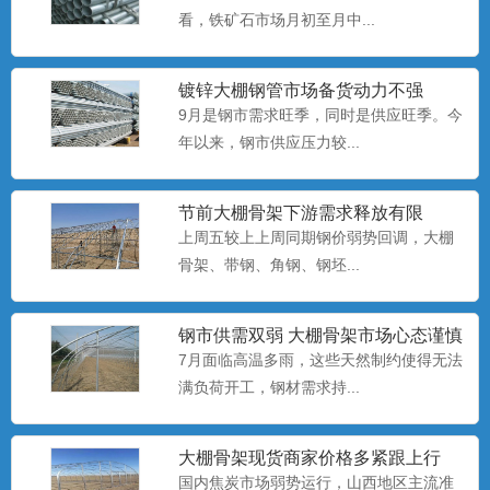
看，铁矿石市场月初至月中...
养殖大棚安装
养殖大棚也称暖棚养殖，是指在寒冷的季
镀锌大棚钢管​市场备货动力不强
节给开放式或半开放式畜禽...
9月是钢市需求旺季，同时是供应旺季。今
年以来，钢市供应压力较...
养殖大棚厂家
养殖大棚也称暖棚养殖，是指在寒冷的季
节前大棚骨架下游需求释放有限
节给开放式或半开放式畜禽...
上周五较上上周同期钢价弱势回调，大棚
骨架、​带钢、角钢、钢坯...
养殖大棚
钢市供需双弱 大棚骨架市场心态谨慎
养殖大棚也称暖棚养殖，是指在寒冷的季
偏悲观
7月面临高温多雨，这些天然制约使得无法
节给开放式或半开放式畜禽...
满负荷开工，钢材需求持...
大棚骨架​现货商家价格多紧跟上行
大棚配件厂
国内焦炭市场弱势运行，山西地区主流准