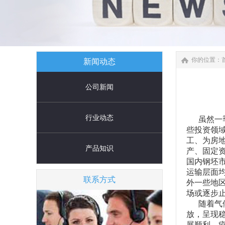
你的位置：
新闻动态
公司新闻
行业动态
虽然一季
些投资领
工、为房地
产品知识
产、固定
国内钢坯市
运输层面
联系方式
外一些地
场或逐步
随着气候
放，呈现
展顺利，