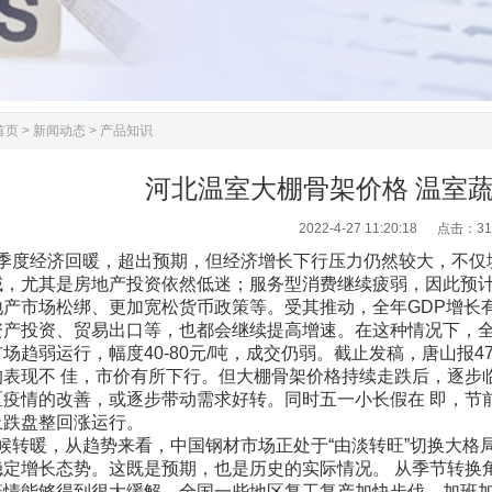
首页
>
新闻动态
>
产品知识
河北温室大棚骨架价格 温室
2022-4-27 11:20:18 点击：
31
度经济回暖，超出预期，但经济增长下行压力仍然较大，不仅
域，尤其是房地产投资依然低迷；服务型消费继续疲弱，因此预
产市场松绑、更加宽松货币政策等。受其推动，全年GDP增长有
资产投资、贸易出口等，也都会继续提高增速。在这种情况下，
场趋弱运行，幅度40-80元/吨，成交仍弱。截止发稿，唐山报47
均表现不 佳，市价有所下行。但大棚骨架价格持续走跌后，逐步
区疫情的改善，或逐步带动需求好转。同时五一小长假在 即，节
止跌盘整回涨运行。
转暖，从趋势来看，中国钢材市场正处于“由淡转旺”切换大格
稳定增长态势。这既是预期，也是历史的实际情况。 从季节转换角
疫情能够得到很大缓解，全国一些地区复工复产加快步伐，加班