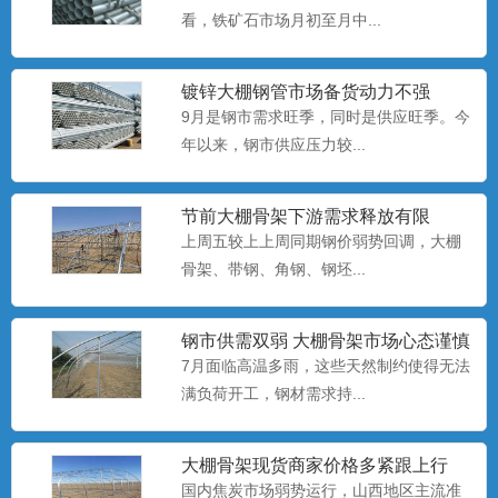
看，铁矿石市场月初至月中...
养殖大棚安装
养殖大棚也称暖棚养殖，是指在寒冷的季
节给开放式或半开放式畜禽...
镀锌大棚钢管​市场备货动力不强
9月是钢市需求旺季，同时是供应旺季。今
年以来，钢市供应压力较...
养殖大棚厂家
养殖大棚也称暖棚养殖，是指在寒冷的季
节前大棚骨架下游需求释放有限
节给开放式或半开放式畜禽...
上周五较上上周同期钢价弱势回调，大棚
骨架、​带钢、角钢、钢坯...
养殖大棚
钢市供需双弱 大棚骨架市场心态谨慎
养殖大棚也称暖棚养殖，是指在寒冷的季
偏悲观
7月面临高温多雨，这些天然制约使得无法
节给开放式或半开放式畜禽...
满负荷开工，钢材需求持...
大棚骨架​现货商家价格多紧跟上行
大棚配件厂
国内焦炭市场弱势运行，山西地区主流准