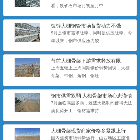
看，铁矿石市场月初至月中...
养殖大棚安装
养殖大棚也称暖棚养殖，是指在寒冷的季
镀锌大棚钢管​市场备货动力不强
节给开放式或半开放式畜禽...
9月是钢市需求旺季，同时是供应旺季。今
年以来，钢市供应压力较...
养殖大棚厂家
养殖大棚也称暖棚养殖，是指在寒冷的季
节前大棚骨架下游需求释放有限
上周五较上上周同期钢价弱势回调，大棚
节给开放式或半开放式畜禽...
骨架、​带钢、角钢、钢坯...
养殖大棚
钢市供需双弱 大棚骨架市场心态谨慎
养殖大棚也称暖棚养殖，是指在寒冷的季
偏悲观
7月面临高温多雨，这些天然制约使得无法
节给开放式或半开放式畜禽...
满负荷开工，钢材需求持...
大棚骨架​现货商家价格多紧跟上行
大棚配件厂
国内焦炭市场弱势运行，山西地区主流准