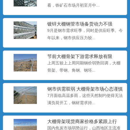
看，铁矿石市场月初至月中...
养殖大棚安装
养殖大棚也称暖棚养殖，是指在寒冷的季
节给开放式或半开放式畜禽...
镀锌大棚钢管​市场备货动力不强
9月是钢市需求旺季，同时是供应旺季。今
年以来，钢市供应压力较...
养殖大棚厂家
养殖大棚也称暖棚养殖，是指在寒冷的季
节前大棚骨架下游需求释放有限
节给开放式或半开放式畜禽...
上周五较上上周同期钢价弱势回调，大棚
骨架、​带钢、角钢、钢坯...
养殖大棚
钢市供需双弱 大棚骨架市场心态谨慎
养殖大棚也称暖棚养殖，是指在寒冷的季
偏悲观
7月面临高温多雨，这些天然制约使得无法
节给开放式或半开放式畜禽...
满负荷开工，钢材需求持...
大棚骨架​现货商家价格多紧跟上行
大棚配件厂
国内焦炭市场弱势运行，山西地区主流准