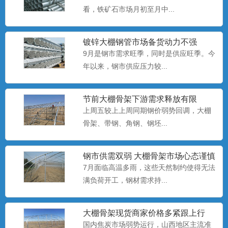
看，铁矿石市场月初至月中...
养殖大棚也称暖棚养殖，是指在寒冷的季
节给开放式或半开放式畜禽...
镀锌大棚钢管​市场备货动力不强
9月是钢市需求旺季，同时是供应旺季。今
养殖大棚厂家
年以来，钢市供应压力较...
养殖大棚也称暖棚养殖，是指在寒冷的季
节给开放式或半开放式畜禽...
节前大棚骨架下游需求释放有限
上周五较上上周同期钢价弱势回调，大棚
骨架、​带钢、角钢、钢坯...
养殖大棚
养殖大棚也称暖棚养殖，是指在寒冷的季
钢市供需双弱 大棚骨架市场心态谨慎
节给开放式或半开放式畜禽...
偏悲观
7月面临高温多雨，这些天然制约使得无法
满负荷开工，钢材需求持...
大棚配件厂
大棚配件主要有栽种槽、供水系统、温控
大棚骨架​现货商家价格多紧跟上行
系统、辅助照明系统和温度...
国内焦炭市场弱势运行，山西地区主流准