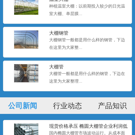
种植温室大棚：以前期投入较少的日光温
室大棚、单层膜...
种植大棚厂家现货
大棚种植是一种种植技术，该技术是一种
科学的种植方式。...
大棚钢管
大棚钢管一般都是用什么样的钢管，下边
在这里为大家整...
种植大棚
大棚种植是一种种植技术，该技术是一种
大棚管
科学的种植方式。...
大棚管一般都是用什么样的钢管，下边在
这里为大家整理...
种植大棚
大棚种植是一种种植技术，该技术是一种
公司新闻
行业动态
产品知识
科学的种植方式。...
现货价格承压 椭圆大棚管企业利润低
位
国内椭圆大棚管市场波动运行。从成本面
养殖大棚安装