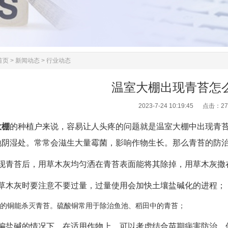
首页
>
新闻动态
>
行业动态
温室大棚出现青苔怎
2023-7-24 10:19:45 点击：
27
大棚
的种植户来说，容易让人头疼的问题就是温室大棚中出现青
地阴湿处。常常会滋生大量霉菌，影响作物生长。那么青苔的防
现青苔后，用草木灰均匀洒在青苔表面能将其除掉，用草木灰撒
草木灰时要注意不要过量，过量使用会加快土壤盐碱化的进程；
的铜能杀灭青苔。硫酸铜常用于除治鱼池、稻田中的青苔；
偏盐碱的情况下，在适用作物上，可以考虑结合苗期病害防治，