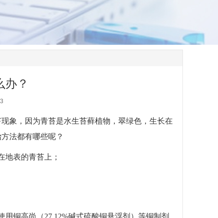
么办？
3
苔现象，因为青苔是水生苔藓植物，翠绿色，生长在
治方法都有哪些呢？
在地表的青苔上；
使用铜高尚（
27.12%
碱式硫酸铜悬浮剂）等铜制剂