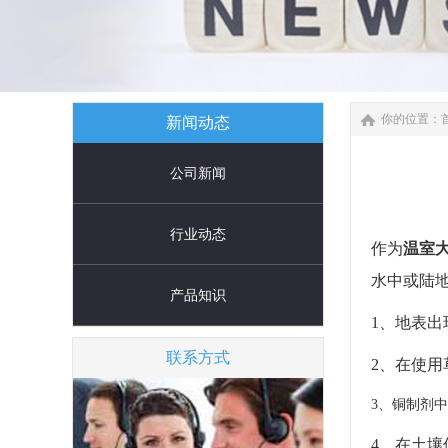
你的位置：
新闻动态
公司新闻
行业动态
作为
温室
水中或陆
产品知识
1
、地表出
联系方式
2
、在使用
3
、铜制剂中
4
、在土壤