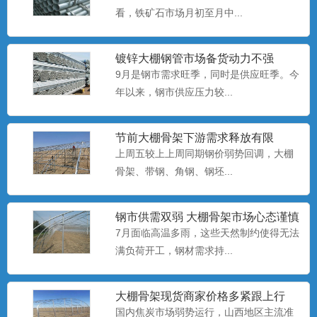
科学的种植方式。...
看，铁矿石市场月初至月中...
镀锌大棚钢管​市场备货动力不强
养殖大棚安装
9月是钢市需求旺季，同时是供应旺季。今
养殖大棚也称暖棚养殖，是指在寒冷的季
年以来，钢市供应压力较...
节给开放式或半开放式畜禽...
节前大棚骨架下游需求释放有限
上周五较上上周同期钢价弱势回调，大棚
养殖大棚厂家
养殖大棚也称暖棚养殖，是指在寒冷的季
骨架、​带钢、角钢、钢坯...
节给开放式或半开放式畜禽...
钢市供需双弱 大棚骨架市场心态谨慎
偏悲观
7月面临高温多雨，这些天然制约使得无法
养殖大棚
满负荷开工，钢材需求持...
养殖大棚也称暖棚养殖，是指在寒冷的季
节给开放式或半开放式畜禽...
大棚骨架​现货商家价格多紧跟上行
国内焦炭市场弱势运行，山西地区主流准