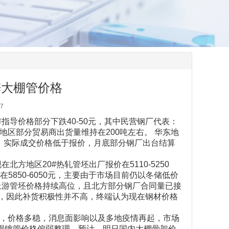
锌大棚管价格
7
导价格部分下跌40-50元，其中民营钢厂代表：
北地区部分贸易商出货量维持在200吨左右。 华东地
，实际成交价格低于报价，月底部分钢厂出台结算
地区20#热轧管坯出厂报价在5110-5250
在5850-6050元，主要由于市场目前仍以冬储低价
上游管坯价格持续高位，且北方部分钢厂合同量已接
，因此补货积极性并不高，终端认为现在钢材价格
6200元，价格多稳，消息面影响以及多地疫情再起，市场
计焊镀管价格偏弱整理。预计，明日国内大棚骨架价