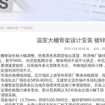
首页
>
新闻动态
>
产品知识
温室大棚骨架设计安装 镀
2022-3-18 16:06:36 点击：
35
棚骨架价格小幅调整。热卷黑色系期货低位震荡，民营钢厂镀锌指
0元，新宇5600。 但交投氛围冷清，整体维持不温不火状态，华
存累增速度较快，目前操作多出货降库为主。 华南地区报价小降
家反馈利润空间不大。
市场价格继续持稳。北方地区上游管坯和管厂整体持稳观望，现在北方
等连轧出厂报价在5850-6000元。无缝管主流市场中等连轧报价
，大棚骨架贸易商多以当地市场需求情况保订单谨慎报价。目前
，近期价格预计难有变动。部分贸易商认为3月份会出现小幅下跌
，谨慎采购。
现各地4寸（3.75mm）焊管5100-5600元，镀锌管5800-
，成交量下滑。今唐山普碳方坯出厂价下调40至4650元，预