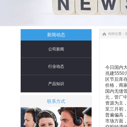
你的位置：
新闻动态
公司新闻
行业动态
今日国内大
兆建555
区节后库
产品知识
价格，商
国内无缝管
元，管厂中
联系方式
资源为主
至三月初
普遍偏高
市场方面，
交投转谨慎