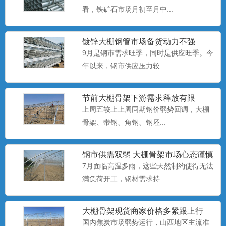
看，铁矿石市场月初至月中...
养殖大棚安装
养殖大棚也称暖棚养殖，是指在寒冷的季
节给开放式或半开放式畜禽...
镀锌大棚钢管​市场备货动力不强
9月是钢市需求旺季，同时是供应旺季。今
年以来，钢市供应压力较...
养殖大棚厂家
养殖大棚也称暖棚养殖，是指在寒冷的季
节前大棚骨架下游需求释放有限
节给开放式或半开放式畜禽...
上周五较上上周同期钢价弱势回调，大棚
骨架、​带钢、角钢、钢坯...
养殖大棚
钢市供需双弱 大棚骨架市场心态谨慎
养殖大棚也称暖棚养殖，是指在寒冷的季
偏悲观
7月面临高温多雨，这些天然制约使得无法
节给开放式或半开放式畜禽...
满负荷开工，钢材需求持...
大棚骨架​现货商家价格多紧跟上行
大棚配件厂
国内焦炭市场弱势运行，山西地区主流准
大棚配件主要有栽种槽、供水系统、温控